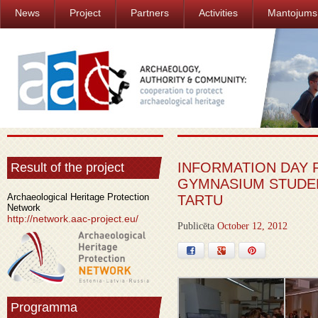
News
Project
Partners
Activities
Mantojums
INFORMATION DAY 
Result of the project
GYMNASIUM STUDEN
Archaeological Heritage Protection
TARTU
Network
http://network.aac-project.eu/
Publicēta
October 12, 2012
Facebook
Google+
Pinterest
Programma