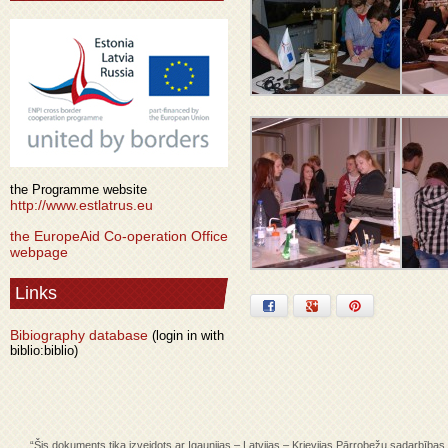
the Programme website
http://www.estlatrus.eu
the EuropeAid Co-operation Office
webpage
Links
Facebook
Google+
Pinterest
Bibiography database
(login in with
biblio:biblio)
“Šis dokuments tika izveidots ar Igaunijas – Latvijas – Krievijas Pārrobežu sadarbība