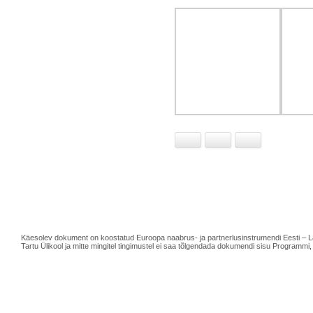
Facebook
Google+
Pinterest
Käesolev dokument on koostatud Euroopa naabrus- ja partnerlusinstrumendi Eesti – Lät
Tartu Ülikool ja mitte mingitel tingimustel ei saa tõlgendada dokumendi sisu Programmi