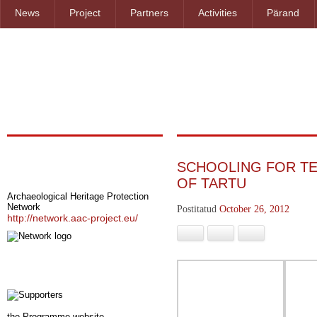
News
Project
Partners
Activities
Pärand
SCHOOLING FOR TE
Result of the project
OF TARTU
Archaeological Heritage Protection
Network
Postitatud
October 26, 2012
http://network.aac-project.eu/
Facebook
Google+
Pinterest
Programm
the Programme website